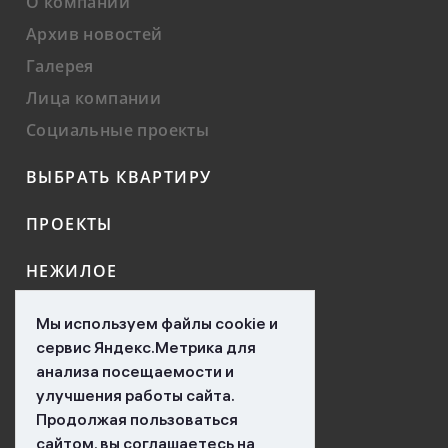
О компании
Архив новостей
Галерея
Лица компании
Социальные проекты
ВЫБРАТЬ КВАРТИРУ
ПРОЕКТЫ
НЕЖИЛОЕ
КОНТАКТЫ
Мы используем файлы cookie и
сервис Яндекс.Метрика для
НОВОСТИ
анализа посещаемости и
улучшения работы сайта.
ВАКАНСИИ
Продолжая пользоваться
сайтом, вы соглашаетесь на