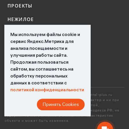
ПРОЕКТЫ
НЕЖИЛОЕ
КОНТАКТЫ
Мы используем файлы cookie и
сервис Яндекс.Метрика для
НОВОСТИ
анализа посещаемости и
улучшения работы сайта.
ВАКАНСИИ
Продолжая пользоваться
сайтом, вы соглашаетесь на
обработку персональных
данных в соответствии с
политикой конфиденциальности
*Вся размещенная информация на сайте mental-plus.ru
носит исключительно ознакомительный характер и ни при
Принять Cookies
каких условиях не является публичной офертой,
определяемой положениями Гражданского кодекса РФ, не
содержит точного и полного описания и характеристик
объекта и может быть изменена.