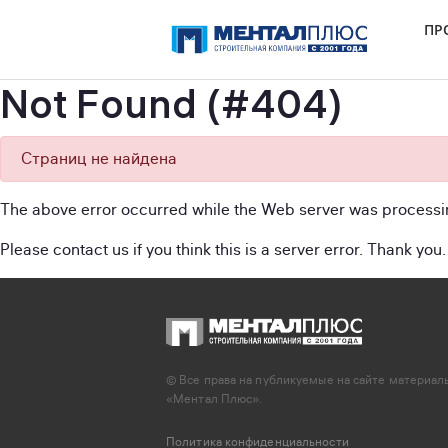
ПР
Not Found (#404)
Страниц не найдена
The above error occurred while the Web server was processi
Please contact us if you think this is a server error. Thank you.
© Все права на публикуемые на сайте материа
«Ментал Плюс».
Политика конфиденциальности