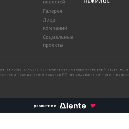
НЕЖИЛОЕ
новостей
Галерея
Лица
компании
Социальные
проекты
ental-plus.ru носит исключительно ознакомительный характер и 
ениями Гражданского кодекса РФ, не содержит точного и полног
развитие с