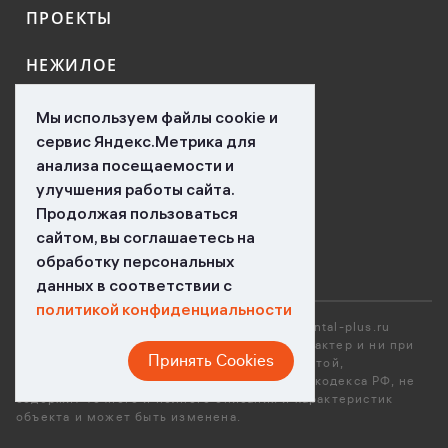
ПРОЕКТЫ
НЕЖИЛОЕ
КОНТАКТЫ
Мы используем файлы cookie и
сервис Яндекс.Метрика для
НОВОСТИ
анализа посещаемости и
улучшения работы сайта.
ВАКАНСИИ
Продолжая пользоваться
сайтом, вы соглашаетесь на
обработку персональных
данных в соответствии с
политикой конфиденциальности
*Вся размещенная информация на сайте mental-plus.ru
носит исключительно ознакомительный характер и ни при
Принять Cookies
каких условиях не является публичной офертой,
определяемой положениями Гражданского кодекса РФ, не
содержит точного и полного описания и характеристик
объекта и может быть изменена.