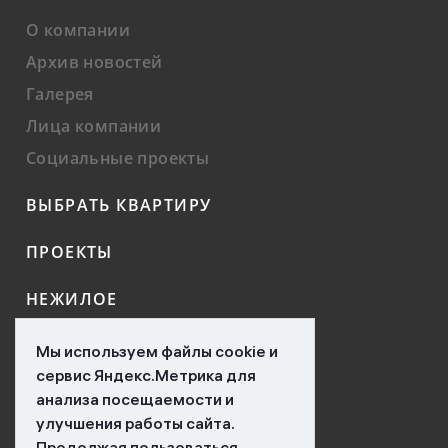
О компании
Архив новостей
Галерея
Лица компании
Социальные проекты
ВЫБРАТЬ КВАРТИРУ
ПРОЕКТЫ
НЕЖИЛОЕ
КОНТАКТЫ
Мы используем файлы cookie и
сервис Яндекс.Метрика для
НОВОСТИ
анализа посещаемости и
улучшения работы сайта.
ВАКАНСИИ
Продолжая пользоваться