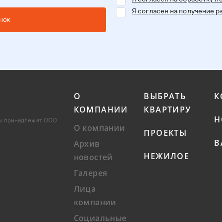
Я согласен на получение
нок
О
ВЫБРАТЬ
К
КОМПАНИИ
КВАРТИРУ
Н
лы принадлежат ООО
О компании
ПРОЕКТЫ
В
Архив
НЕЖИЛОЕ
новостей
Галерея
Лица
компании
Социальные