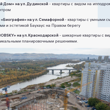
 Дом» на ул. Дудинской
- квартиры с видом на ипподро
нтром
«Биография» на ул. Семафорной
- квартиры с умными с
ми и эстетикой Баухаус на Правом берегу
ОВSKY» на ул. Краснодарской
- шикарные квартиры с ви
никальными планировочными решениями.