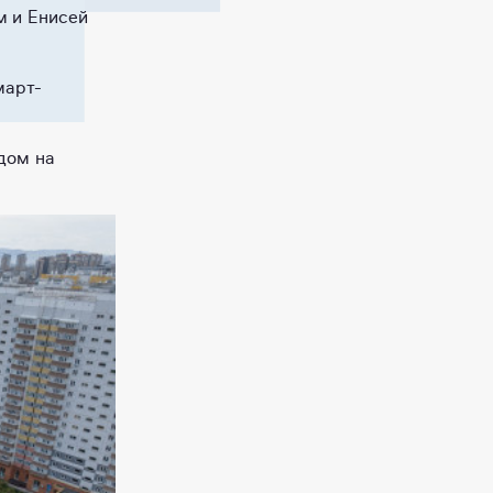
м и Енисей
март-
дом на