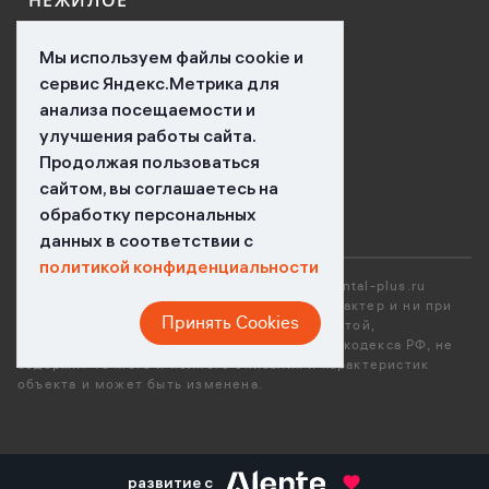
НЕЖИЛОЕ
КОНТАКТЫ
Мы используем файлы cookie и
сервис Яндекс.Метрика для
НОВОСТИ
анализа посещаемости и
улучшения работы сайта.
ВАКАНСИИ
Продолжая пользоваться
сайтом, вы соглашаетесь на
обработку персональных
данных в соответствии с
политикой конфиденциальности
*Вся размещенная информация на сайте mental-plus.ru
носит исключительно ознакомительный характер и ни при
Принять Cookies
каких условиях не является публичной офертой,
определяемой положениями Гражданского кодекса РФ, не
содержит точного и полного описания и характеристик
объекта и может быть изменена.
развитие с